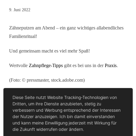
9. Juni 2022
Zähneputzen am Abend – ein ganz wichtiges allabendliches
Familienritual!
Und gemeinsam macht es viel mehr Spaß!
Wertvolle
Zahnpflege-Tipps
gibt es bei uns in der
Praxis
.
(Foto: © pressmaster, stock.adobe.com)
Diese Seite nutzt Website Tracking-Technologien von
Dritten, um ihre Dienste anzubieten, stetig zu
verbessern und Werbung entsprechend der Interessen
der Nutzer anzuzeigen. Ich bin damit einverstanden
und kann meine Einwilligung jederzeit mit Wirkung für
die Zukunft widerrufen oder ändern.
Suche