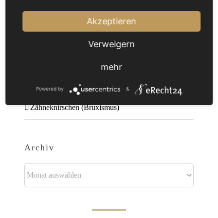
nach:
Akzeptieren
Neueste Beiträge
Verweigern
Gesundes Zahnfleisch – gesunde Zähne
mehr
Wurzelkanalbehandlung mit einem Kofferdam
Powered by
&
Zähneknirschen (Bruxismus)
Archiv
Archiv