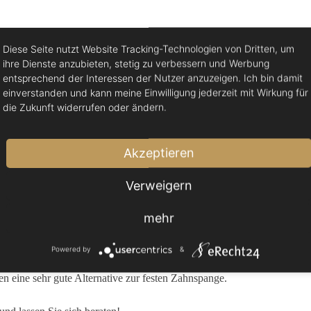
Diese Seite nutzt Website Tracking-Technologien von Dritten, um
ihre Dienste anzubieten, stetig zu verbessern und Werbung
entsprechend der Interessen der Nutzer anzuzeigen. Ich bin damit
einverstanden und kann meine Einwilligung jederzeit mit Wirkung für
die Zukunft widerrufen oder ändern.
Akzeptieren
IGIEREN
Verweigern
mehr
ern und Jugendlichen beheben.
gskorrektur profitieren.
Powered by
&
n eine sehr gute Alternative zur festen Zahnspange.